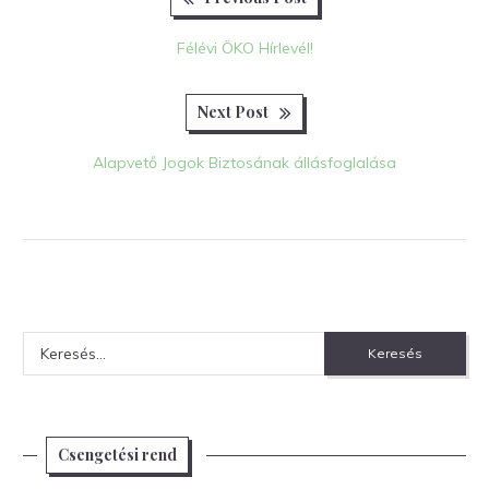
Bejegyzés
post:
navigáció
Félévi ÖKO Hírlevél!
Next
Next Post
post:
Alapvető Jogok Biztosának állásfoglalása
Keresés:
Csengetési rend