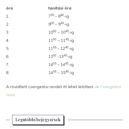
óra
tanítási óra
55
40
1.
7
– 8
-ig
00
45
2.
9
– 9
-ig
00
45
3.
10
– 10
-ig
00
45
4.
11
– 11
-ig
55
40
5.
11
– 12
-ig
00
45
6.
13
-13
-ig
05
50
7.
14
– 14
-ig
55
40
8.
14
– 15
-ig
A rövidített csengetési rendet itt lehet letölteni ->
Csengetési
rend
Legutóbbi bejegyzések