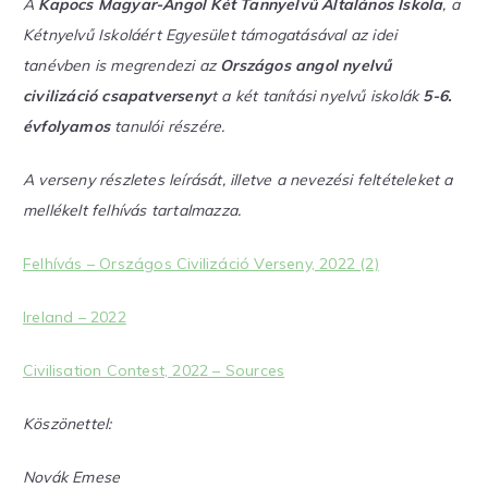
A
Kapocs Magyar-Angol Két Tannyelvű Általános Iskola
, a
Kétnyelvű Iskoláért Egyesület támogatásával az idei
tanévben is megrendezi az
Országos angol nyelvű
civilizáció csapatverseny
t a két tanítási nyelvű iskolák
5-6.
évfolyamos
tanulói részére.
A verseny részletes leírását, illetve a nevezési feltételeket a
mellékelt felhívás tartalmazza.
Felhívás – Országos Civilizáció Verseny, 2022 (2)
Ireland – 2022
Civilisation Contest, 2022 – Sources
Köszönettel:
Novák Emese