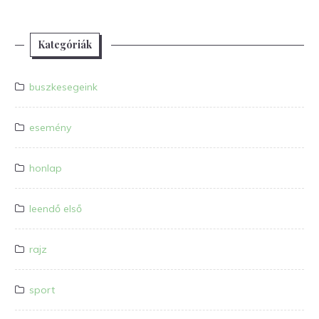
Kategóriák
buszkesegeink
esemény
honlap
leendő első
rajz
sport