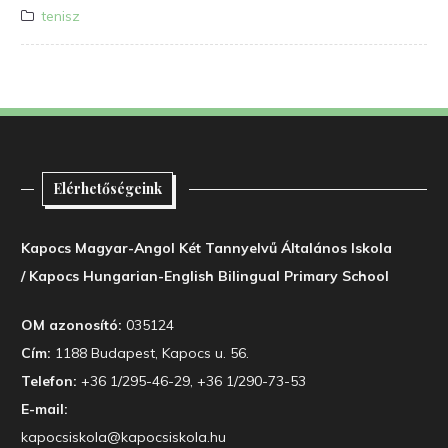
tenisz
Elérhetőségeink
Kapocs Magyar-Angol Két Tannyelvű Általános Iskola
/ Kapocs Hungarian-English Bilingual Primary School
OM azonosító:
035124
Cím:
1188 Budapest, Kapocs u. 56.
Telefon:
+36 1/295-46-29, +36 1/290-73-53
E-mail:
kapocsiskola@kapocsiskola.hu