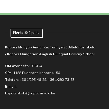
Elérhetőségeink
Kapocs Magyar-Angol Két Tannyelvű Általános Iskola
/ Kapocs Hungarian-English Bilingual Primary School
OM azonosító:
035124
Cím:
1188 Budapest, Kapocs u. 56.
Telefon:
+36 1/295-46-29, +36 1/290-73-53
E-mail:
kapocsiskola@kapocsiskola.hu