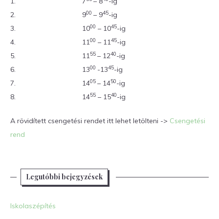
1.
7
– 8
-ig
00
45
2.
9
– 9
-ig
00
45
3.
10
– 10
-ig
00
45
4.
11
– 11
-ig
55
40
5.
11
– 12
-ig
00
45
6.
13
-13
-ig
05
50
7.
14
– 14
-ig
55
40
8.
14
– 15
-ig
A rövidített csengetési rendet itt lehet letölteni ->
Csengetési
rend
Legutóbbi bejegyzések
Iskolaszépítés