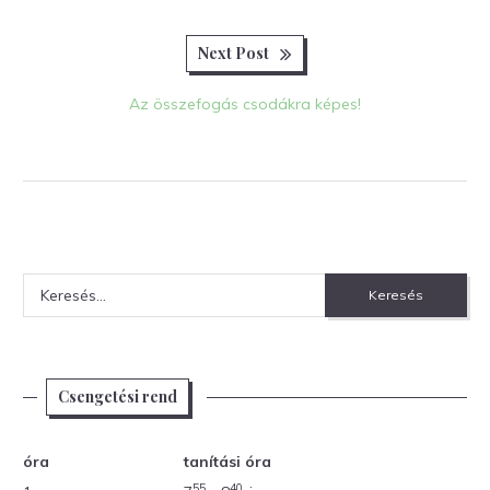
Next
Next Post
post:
Az összefogás csodákra képes!
Keresés:
Csengetési rend
óra
tanítási óra
55
40