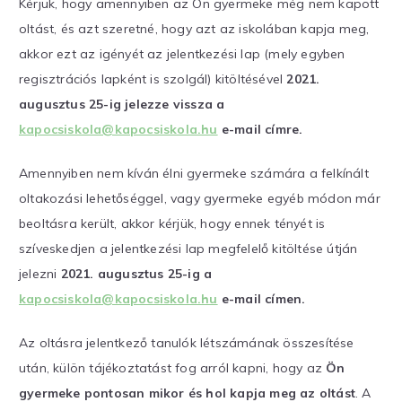
Kérjük, hogy amennyiben az Ön gyermeke még nem kapott
oltást, és azt szeretné, hogy azt az iskolában kapja meg,
akkor ezt az igényét az jelentkezési lap (mely egyben
regisztrációs lapként is szolgál) kitöltésével
2021.
augusztus 25-ig jelezze vissza a
kapocsiskola@kapocsiskola.hu
e-mail címre.
Amennyiben nem kíván élni gyermeke számára a felkínált
oltakozási lehetőséggel, vagy gyermeke egyéb módon már
beoltásra került, akkor kérjük, hogy ennek tényét is
szíveskedjen a jelentkezési lap megfelelő kitöltése útján
jelezni
2021. augusztus 25-ig a
kapocsiskola@kapocsiskola.hu
e-mail címen.
Az oltásra jelentkező tanulók létszámának összesítése
után, külön tájékoztatást fog arról kapni, hogy az
Ön
gyermeke pontosan mikor és hol kapja meg az oltást
. A