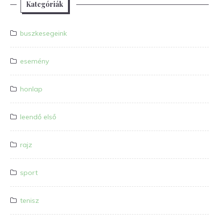
Kategóriák
buszkesegeink
esemény
honlap
leendő első
rajz
sport
tenisz