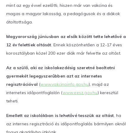
mint az egy évvel ezelőtti, hiszen már van vakcina és
magas a magyar lakosság, a pedagógusok és a diákok
átoltottsága.
Magyarország júniusban az elsők között tette lehetővé a
12 év felettiek oltását
. Ennek köszönhetően a 12-17 éves
korosztályban közel 200 ezer diák már felvette az oltást.
Az a szülő, aki az iskolakezdésig szeretné beoltatni
gyermekét legegyszerűbben azt az internetes
regisztrációval
(
www.vakcinainfo.gov.hu
), majd az
internetes időpontfoglalón (
www.eesz.gov.hu
) keresztül
teheti.
Emellett az iskolákban is lehetővé tesszük az oltást
, ha
az internes regisztráció és időpontfoglalás bármilyen oknál
fogva akadályba ütközik.