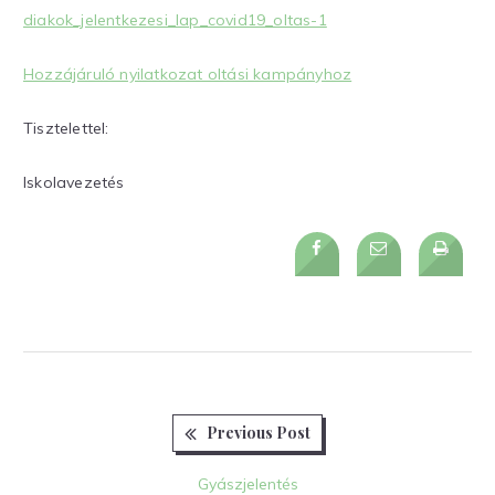
diakok_jelentkezesi_lap_covid19_oltas-1
Hozzájáruló nyilatkozat oltási kampányhoz
Tisztelettel:
Iskolavezetés
Previous
Bejegyzés
Previous Post
post:
navigáció
Gyászjelentés