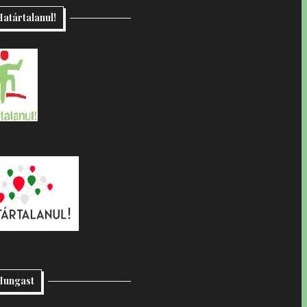
atártalanul!
Hungast