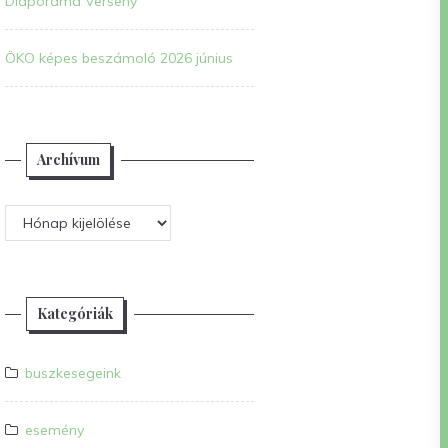
Diaporáma Verseny
ÖKO képes beszámoló 2026 június
Archívum
Archívum
Kategóriák
buszkesegeink
esemény