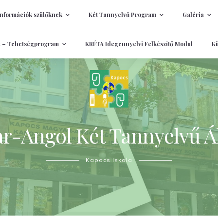
Információk szülőknek
Két Tannyelvű Program
Galéria
t – Tehetségprogram
KRÉTA Idegennyelvi Felkészítő Modul
Kü
-Angol Két Tannyelvű Ál
Kapocs Iskola