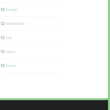
honlap
leendő első
rajz
sport
tenisz