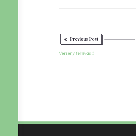
Previous
Bejegyzés
Previous Post
post:
navigáció
Verseny felhívás :)