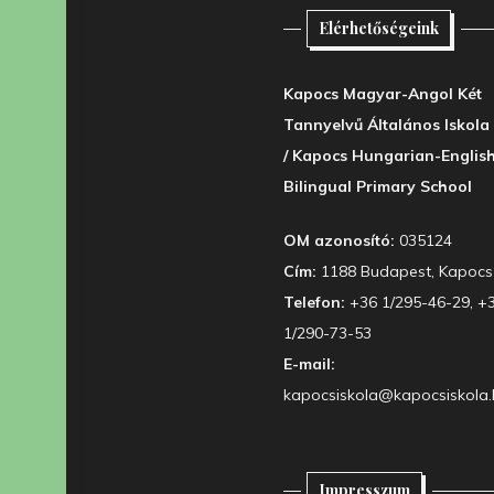
Elérhetőségeink
Kapocs Magyar-Angol Két
Tannyelvű Általános Iskola
/ Kapocs Hungarian-Englis
Bilingual Primary School
OM azonosító:
035124
Cím:
1188 Budapest, Kapocs 
Telefon:
+36 1/295-46-29, +
1/290-73-53
E-mail:
kapocsiskola@kapocsiskola.
Impresszum