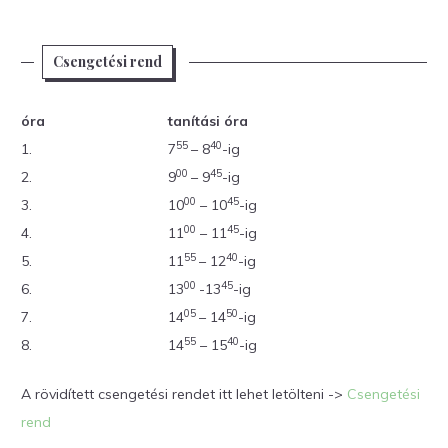
Csengetési rend
óra
tanítási óra
55
40
1.
7
– 8
-ig
00
45
2.
9
– 9
-ig
00
45
3.
10
– 10
-ig
00
45
4.
11
– 11
-ig
55
40
5.
11
– 12
-ig
00
45
6.
13
-13
-ig
05
50
7.
14
– 14
-ig
55
40
8.
14
– 15
-ig
A rövidített csengetési rendet itt lehet letölteni ->
Csengetési
rend