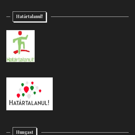
Határtalanul!
Hungast