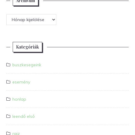
Archívum
Archívum
Kategóriák
buszkesegeink
esemény
honlap
leendő első
rajz