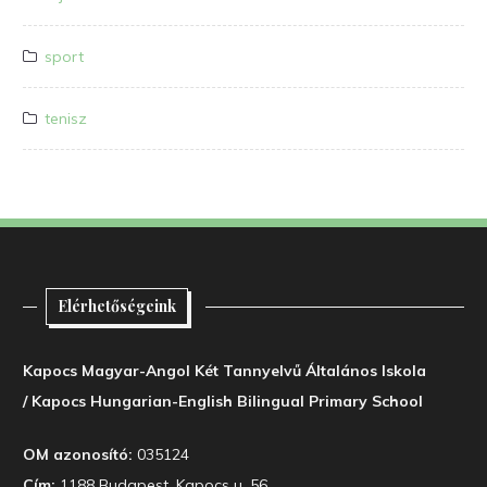
sport
tenisz
Elérhetőségeink
Kapocs Magyar-Angol Két Tannyelvű Általános Iskola
/ Kapocs Hungarian-English Bilingual Primary School
OM azonosító:
035124
Cím:
1188 Budapest, Kapocs u. 56.