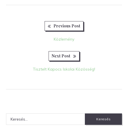
Previous
Bejegyzés
Previous Post
post:
navigáció
Közlemény
Next
Next Post
post:
Tisztelt Kapocs Iskolai Közösség!
Keresés: