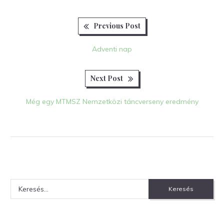
Previous
Bejegyzés
Previous Post
post:
navigáció
Adventi nap
Next
Next Post
post:
Még egy MTMSZ Nemzetközi táncverseny eredmény
Keresés: