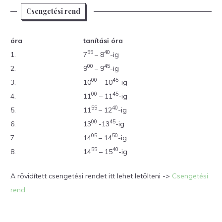
Csengetési rend
óra
tanítási óra
55
40
1.
7
– 8
-ig
00
45
2.
9
– 9
-ig
00
45
3.
10
– 10
-ig
00
45
4.
11
– 11
-ig
55
40
5.
11
– 12
-ig
00
45
6.
13
-13
-ig
05
50
7.
14
– 14
-ig
55
40
8.
14
– 15
-ig
A rövidített csengetési rendet itt lehet letölteni ->
Csengetési
rend