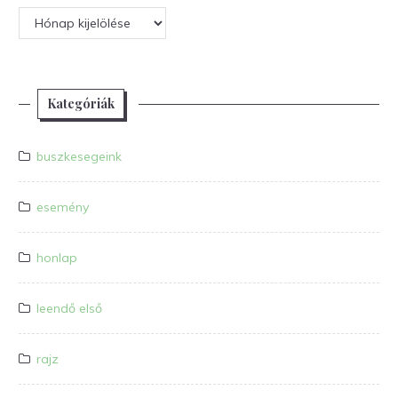
Archívum
Kategóriák
buszkesegeink
esemény
honlap
leendő első
rajz