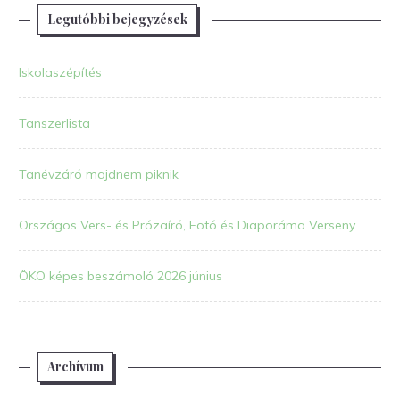
Legutóbbi bejegyzések
Iskolaszépítés
Tanszerlista
Tanévzáró majdnem piknik
Országos Vers- és Prózaíró, Fotó és Diaporáma Verseny
ÖKO képes beszámoló 2026 június
Archívum