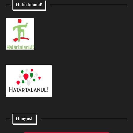
Határtalanul!
Hungast