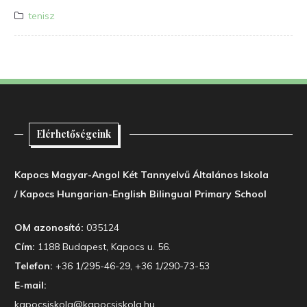
tenisz
Elérhetőségeink
Kapocs Magyar-Angol Két Tannyelvű Általános Iskola
/ Kapocs Hungarian-English Bilingual Primary School
OM azonosító:
035124
Cím:
1188 Budapest, Kapocs u. 56.
Telefon:
+36 1/295-46-29, +36 1/290-73-53
E-mail:
kapocsiskola@kapocsiskola.hu