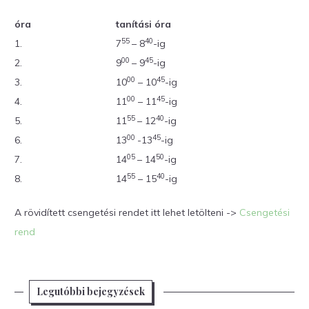
óra
tanítási óra
55
40
1.
7
– 8
-ig
00
45
2.
9
– 9
-ig
00
45
3.
10
– 10
-ig
00
45
4.
11
– 11
-ig
55
40
5.
11
– 12
-ig
00
45
6.
13
-13
-ig
05
50
7.
14
– 14
-ig
55
40
8.
14
– 15
-ig
A rövidített csengetési rendet itt lehet letölteni ->
Csengetési
rend
Legutóbbi bejegyzések