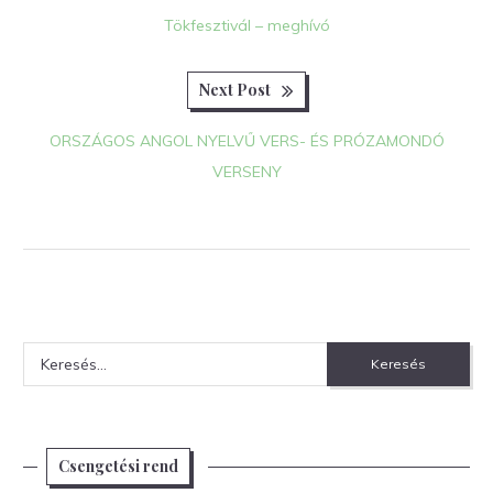
post:
navigáció
Tökfesztivál – meghívó
Next
Next Post
post:
ORSZÁGOS ANGOL NYELVŰ VERS- ÉS PRÓZAMONDÓ
VERSENY
Keresés:
Csengetési rend