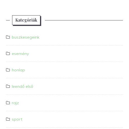
Kategóriák
buszkesegeink
esemény
honlap
leendő első
rajz
sport