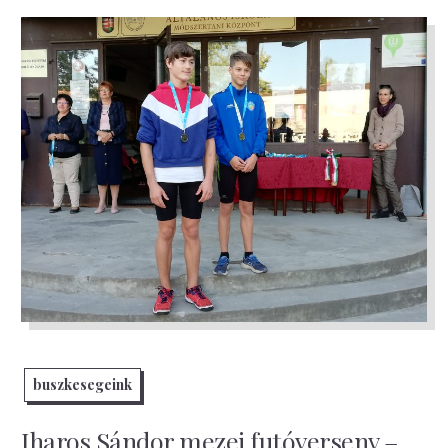
buszkesegeink
Iharos Sándor mezei futóverseny –