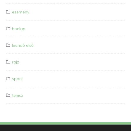
esemény
honlap
leendő első
rajz
sport
tenisz