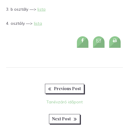
3. b osztály —>
lista
4. osztály —>
lista
Previous
Bejegyzés
Previous Post
post:
navigáció
Tanévzáró időpont
Next
Next Post
post: