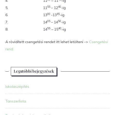
4.
11
– 11
-ig
55
40
5.
11
– 12
-ig
00
45
6.
13
-13
-ig
05
50
7.
14
– 14
-ig
55
40
8.
14
– 15
-ig
A rövidített csengetési rendet itt lehet letölteni ->
Csengetési
rend
Legutóbbi bejegyzések
Iskolaszépítés
Tanszerlista