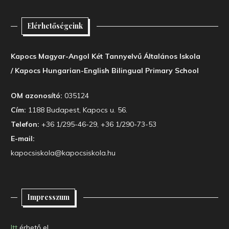
Elérhetőségeink
Kapocs Magyar-Angol Két Tannyelvű Általános Iskola
/ Kapocs Hungarian-English Bilingual Primary School
OM azonosító:
035124
Cím:
1188 Budapest, Kapocs u. 56.
Telefon:
+36 1/295-46-29, +36 1/290-73-53
E-mail:
kapocsiskola@kapocsiskola.hu
Impresszum
Itt
érhető el.