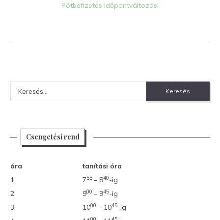
Pótbefizetés időpontváltozás!
Keresés:
Csengetési rend
óra
tanítási óra
55
40
1.
7
– 8
-ig
00
45
2.
9
– 9
-ig
00
45
3.
10
– 10
-ig
00
45