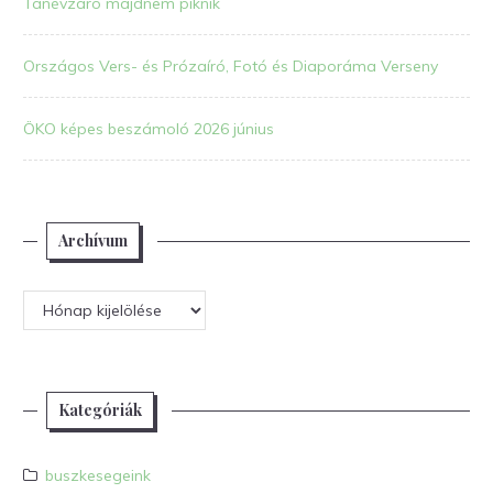
Tanévzáró majdnem piknik
Országos Vers- és Prózaíró, Fotó és Diaporáma Verseny
ÖKO képes beszámoló 2026 június
Archívum
Archívum
Kategóriák
buszkesegeink