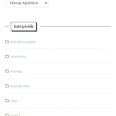
Archívum
Kategóriák
buszkesegeink
esemény
honlap
leendő első
rajz
sport