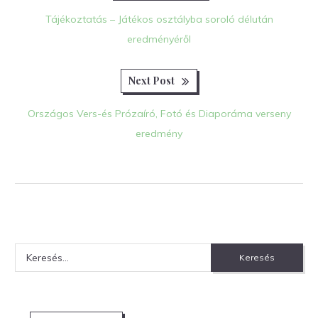
post:
navigáció
Tájékoztatás – Játékos osztályba soroló délután
eredményéről
Next
Next Post
post:
Országos Vers-és Prózaíró, Fotó és Diaporáma verseny
eredmény
Keresés: