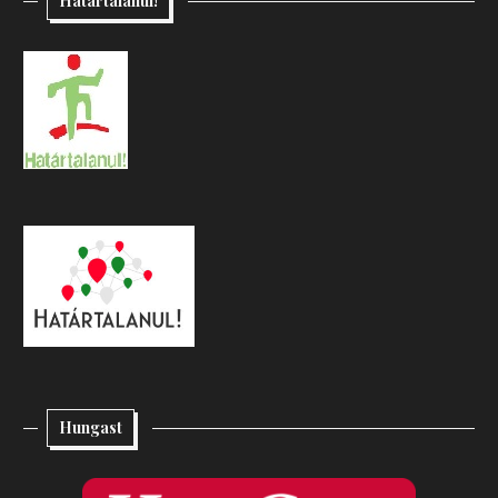
Határtalanul!
Hungast