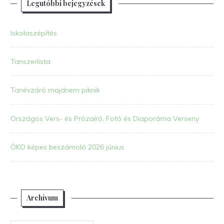
Legutóbbi bejegyzések
Iskolaszépítés
Tanszerlista
Tanévzáró majdnem piknik
Országos Vers- és Prózaíró, Fotó és Diaporáma Verseny
ÖKO képes beszámoló 2026 június
Archívum