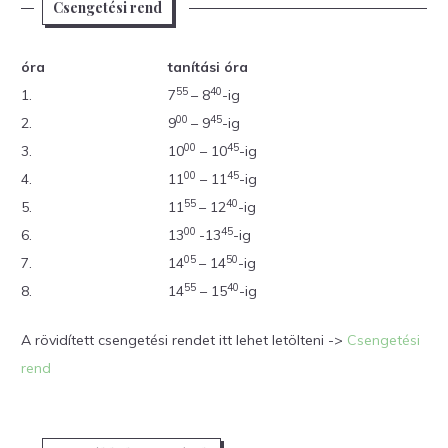
Csengetési rend
óra
tanítási óra
55
40
1.
7
– 8
-ig
00
45
2.
9
– 9
-ig
00
45
3.
10
– 10
-ig
00
45
4.
11
– 11
-ig
55
40
5.
11
– 12
-ig
00
45
6.
13
-13
-ig
05
50
7.
14
– 14
-ig
55
40
8.
14
– 15
-ig
A rövidített csengetési rendet itt lehet letölteni ->
Csengetési
rend