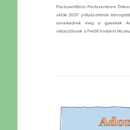
Pestszentlőrinc-Pestszentimre Önk
séták 2025” pályázatának támogatás
ismerkednek meg a gyerekek Ady
választásunk a Petőfi Irodalmi Múze