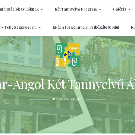
Információk szülőknek
Két Tannyelvű Program
Galéria
t – Tehetségprogram
KRÉTA Idegennyelvi Felkészítő Modul
Kü
-Angol Két Tannyelvű Ál
Kapocs Iskola