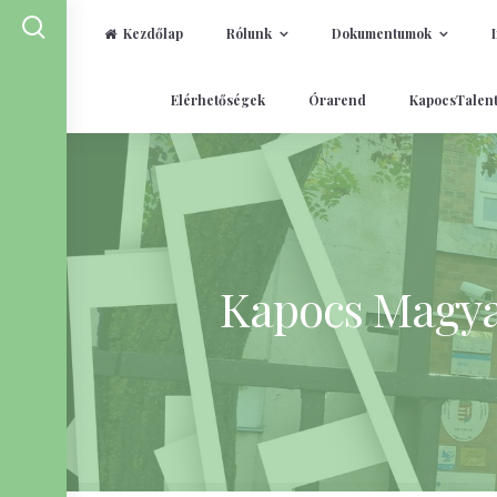
Kezdőlap
Rólunk
Dokumentumok
Skip
Elérhetőségek
Órarend
KapocsTalen
to
content
Kapocs Magyar