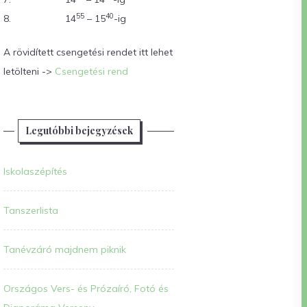
55
40
8.
14
– 15
-ig
A rövidített csengetési rendet itt lehet
letölteni ->
Csengetési rend
Legutóbbi bejegyzések
Iskolaszépítés
Tanszerlista
Tanévzáró majdnem piknik
Országos Vers- és Prózaíró, Fotó és