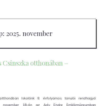
p:
2025. november
 Csinszka otthonában –
tthonában Iskolánk 8. évfolyamos tanulói rendhagyó
25. november 18-án az Ady Endre Emlékmúzeumban