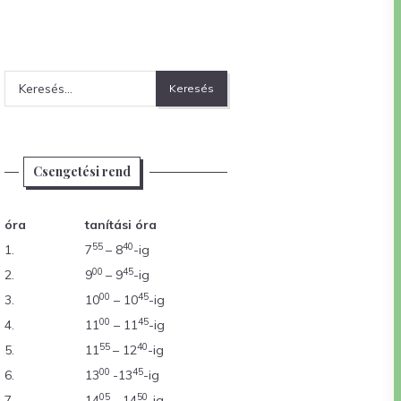
Keresés:
Csengetési rend
óra
tanítási óra
55
40
1.
7
– 8
-ig
00
45
2.
9
– 9
-ig
00
45
3.
10
– 10
-ig
00
45
4.
11
– 11
-ig
55
40
5.
11
– 12
-ig
00
45
6.
13
-13
-ig
05
50
7.
14
– 14
-ig