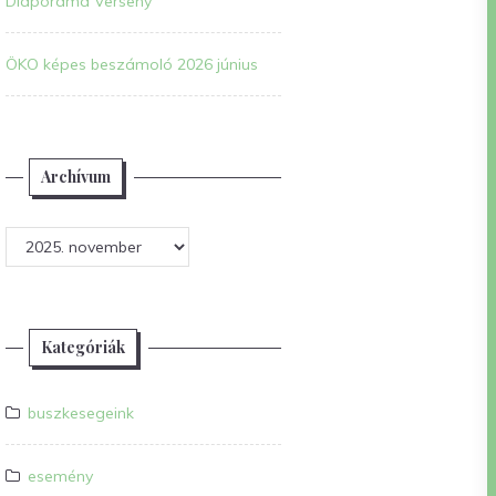
Diaporáma Verseny
ÖKO képes beszámoló 2026 június
Archívum
Archívum
Kategóriák
buszkesegeink
esemény