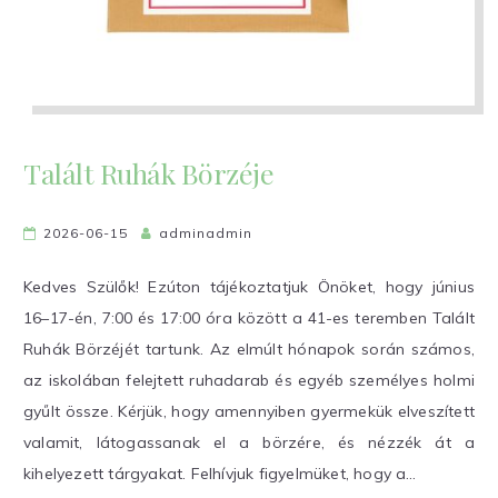
Talált Ruhák Börzéje
2026-06-15
adminadmin
Kedves Szülők! Ezúton tájékoztatjuk Önöket, hogy június
16–17-én, 7:00 és 17:00 óra között a 41-es teremben Talált
Ruhák Börzéjét tartunk. Az elmúlt hónapok során számos,
az iskolában felejtett ruhadarab és egyéb személyes holmi
gyűlt össze. Kérjük, hogy amennyiben gyermekük elveszített
valamit, látogassanak el a börzére, és nézzék át a
kihelyezett tárgyakat. Felhívjuk figyelmüket, hogy a…