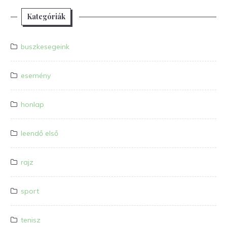
Kategóriák
buszkesegeink
esemény
honlap
leendő első
rajz
sport
tenisz