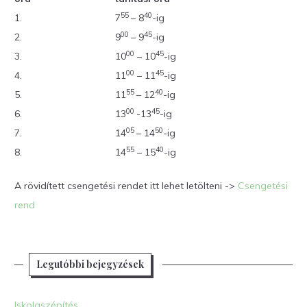
55
40
1.
7
– 8
-ig
00
45
2.
9
– 9
-ig
00
45
3.
10
– 10
-ig
00
45
4.
11
– 11
-ig
55
40
5.
11
– 12
-ig
00
45
6.
13
-13
-ig
05
50
7.
14
– 14
-ig
55
40
8.
14
– 15
-ig
A rövidített csengetési rendet itt lehet letölteni ->
Csengetési
rend
Legutóbbi bejegyzések
Iskolaszépítés