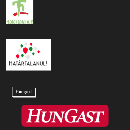
Hungast